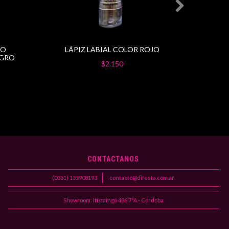
CO
LÁPIZ LABIAL COLOR ROJO
EGRO
$2.150
CONTACTANOS
(0351) 155908193
contacto@difesta.com.ar
Showroom: Ituzaingó 486 7°A - Córdoba