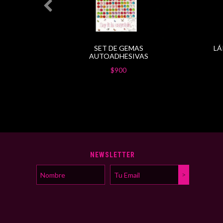
TICO
SET DE GEMAS
LÁ
 ROJO
AUTOADHESIVAS
$900
NEWSLETTER