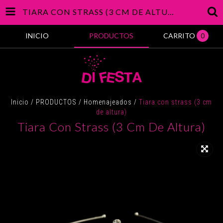
TIARA CON STRASS (3 CM DE ALTURA)
INICIO
PRODUCTOS
CARRITO
0
Inicio
/
PRODUCTOS
/
Homenajeados
/
Tiara con strass (3 cm
de altura)
Tiara Con Strass (3 Cm De Altura)