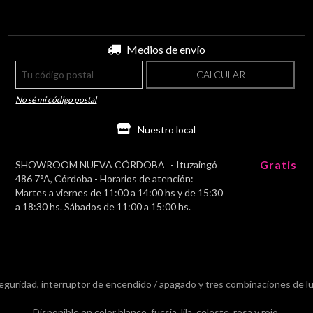
Entregas para el CP:
Medios de envío
CAMBIAR CP
CALCULAR
No sé mi código postal
Nuestro local
Gratis
SHOWROOM NUEVA CÓRDOBA
- Ituzaingó
486 7°A, Córdoba - Horarios de atención:
Martes a viernes de 11:00 a 14:00 hs y de 15:30
a 18:30 hs. Sábados de 11:00 a 15:00 hs.
eguridad, interruptor de encendido / apagado y tres combinaciones de luc
Disponible en color blanco, fucsia, lila, celeste, rosa y rojo.