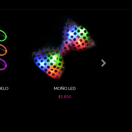
DELO
MOÑO LED
ANTE
$1.850