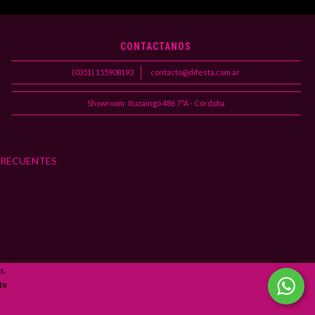
CONTACTANOS
(0351) 155908193
contacto@difesta.com.ar
Showroom: Ituzaingó 486 7°A - Córdoba
FRECUENTES
s.
to