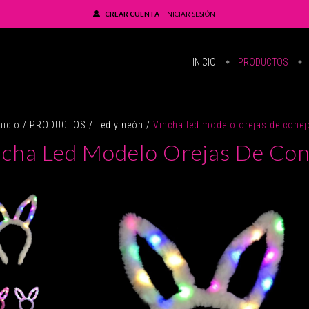
CREAR CUENTA
INICIAR SESIÓN
INICIO
PRODUCTOS
nicio
/
PRODUCTOS
/
Led y neón
/
Vincha led modelo orejas de conej
ncha Led Modelo Orejas De Con