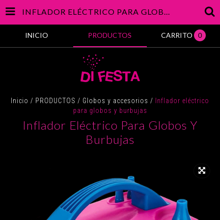
INFLADOR ELÉCTRICO PARA GLOBOS Y BURBUJAS
INICIO
PRODUCTOS
CARRITO
0
Inicio
/
PRODUCTOS
/
Globos y accesorios
/
Inflador eléctrico
para globos y burbujas
Inflador Eléctrico Para Globos Y
Burbujas